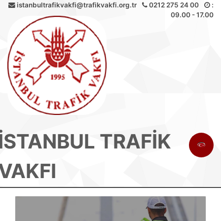
istanbultrafikvakfi@trafikvakfi.org.tr
0212 275 24 00
:
09.00 - 17.00
İSTANBUL TRAFİK
VAKFI