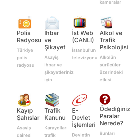
kameralar
Polis
İhbar
İst Web
Alkol ve
Radyosu
ve
(CANLI)
Trafik
Şikayet
Psikolojisi
Türkiye
İstanbul'un
Asayiş
Alkolün
polis
televizyonu
ihbar ve
sürücüler
radyosu
şikayetleriniz
üzerindeki
için
etkisi
Ödediğiniz
Kayıp
Trafik
E-
Paralar
Şahıslar
Kanunu
Devlet
Nerede?
İşlemleri
Asayiş
Karayolları
Bunları
Devletin
dairesi
trafik