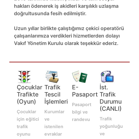
hakları ödenerek iş akidleri karşılıklı uzlaşma
doğrultusunda fesih edilmiştir.
Uzun yıllar birlikte çalıştığımız çekici operatörü
çalışanlarımıza verdikleri hizmetlerden dolayı
Vakıf Yönetim Kurulu olarak teşekkür ederiz.
Çocuklar
Trafik
E-
İst.
Trafikte
Tescil
Pasaport
Trafik
(Oyun)
İşlemleri
Durumu
Pasaport
(CANLI)
Çocuklar
Kurumlar
bilgi ve
Trafik
için eğitici
ve
randevu
yoğunluğu
trafik
istenilen
ve
oyunu
evraklar