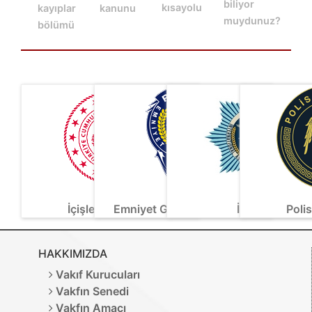
biliyor
kısayolu
kayıplar
kanunu
muydunuz?
bölümü
İçişleri Bakanlığı
Emniyet Genel Müdürlüğü
İnterpa
Poli
HAKKIMIZDA
Vakıf Kurucuları
Vakfın Senedi
Vakfın Amacı