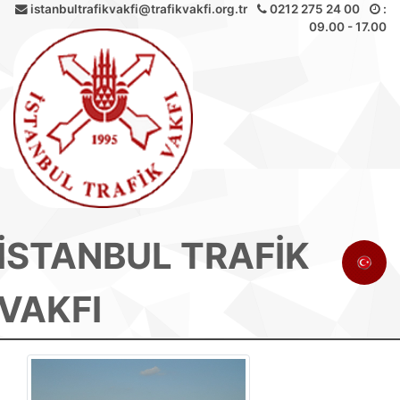
istanbultrafikvakfi@trafikvakfi.org.tr
0212 275 24 00
:
09.00 - 17.00
İSTANBUL TRAFİK
VAKFI